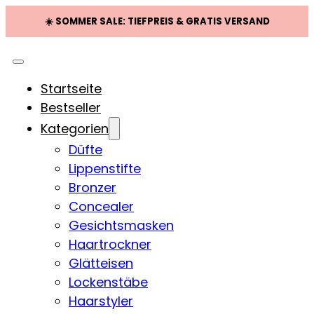
☀️ SOMMER SALE: TIEFPREIS & GRATIS VERSAND
Startseite
Bestseller
Kategorien
Düfte
Lippenstifte
Bronzer
Concealer
Gesichtsmasken
Haartrockner
Glätteisen
Lockenstäbe
Haarstyler