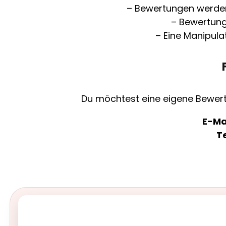
– Bewertungen werden 
– Bewertun
– Eine Manipula
Du möchtest eine eigene Bewert
E-Mai
T