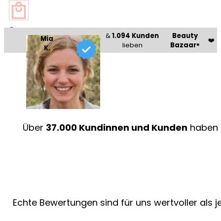
0
&
1.094 Kunden
Beauty
Mia
❤️
lieben
Bazaar
®
K.
Über
37.000 Kundinnen und Kunden
haben 
Echte Bewertungen sind für uns wertvoller als