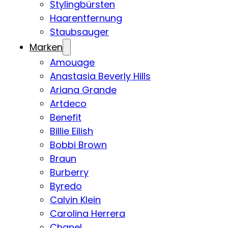
Stylingbürsten
Haarentfernung
Staubsauger
Marken
Amouage
Anastasia Beverly Hills
Ariana Grande
Artdeco
Benefit
Billie Eilish
Bobbi Brown
Braun
Burberry
Byredo
Calvin Klein
Carolina Herrera
Chanel