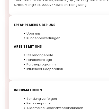
Peak Commerce Limited, RM502C, 5/F., Ho King Commercial 
Street, Mong Kok, 999077 Kowloon, Hong Kong
ERFAHRE MEHR ÜBER UNS
Über uns
Kundenbewertungen
ARBEITE MIT UNS
Stellenangebote
Händleranfrage
Partnerprogramm
Influencer Kooperation
INFORMATIONEN
Sendung verfolgen
Retourenportal
Allgemeine Geschäftsbedingungen