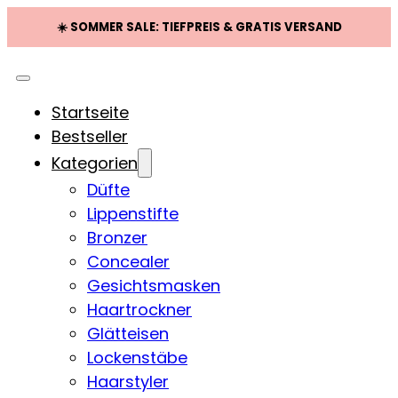
☀️ SOMMER SALE: TIEFPREIS & GRATIS VERSAND
Startseite
Bestseller
Kategorien
Düfte
Lippenstifte
Bronzer
Concealer
Gesichtsmasken
Haartrockner
Glätteisen
Lockenstäbe
Haarstyler