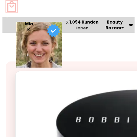
0
&
1.094 Kunden
Beauty
Mia
❤️
lieben
Bazaar
®
K.