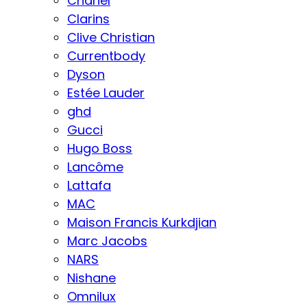
Chanel
Clarins
Clive Christian
Currentbody
Dyson
Estée Lauder
ghd
Gucci
Hugo Boss
Lancôme
Lattafa
MAC
Maison Francis Kurkdjian
Marc Jacobs
NARS
Nishane
Omnilux