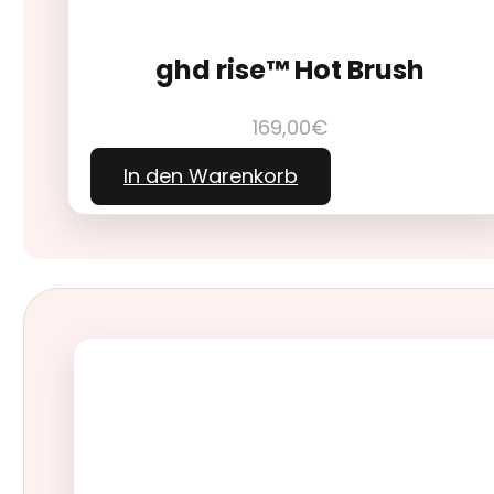
ghd rise™ Hot Brush
169,00
€
In den Warenkorb