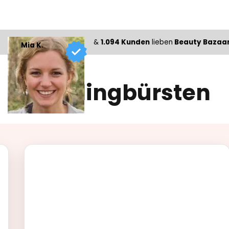
&
1.094 Kunden
lieben
Beauty Bazaa
Mia K.
Stylingbürsten