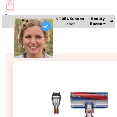
0
&
1.094 Kunden
Beauty
Mia
❤️
lieben
Bazaar
®
K.