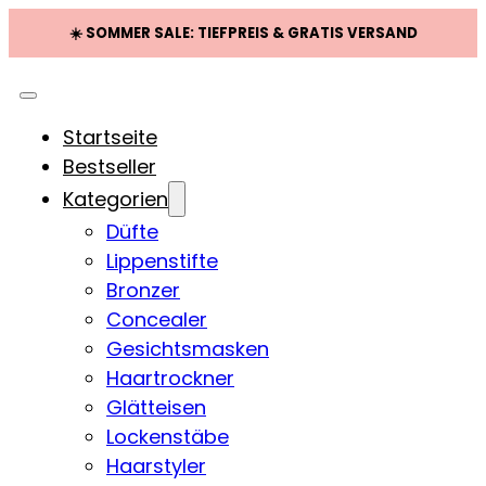
☀️ SOMMER SALE: TIEFPREIS & GRATIS VERSAND
Startseite
Bestseller
Kategorien
Düfte
Lippenstifte
Bronzer
Concealer
Gesichtsmasken
Haartrockner
Glätteisen
Lockenstäbe
Haarstyler