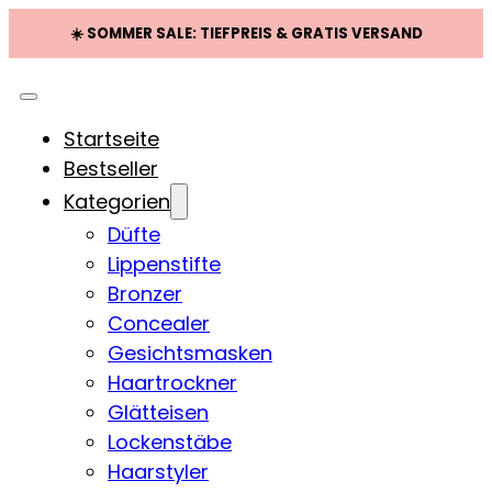
☀️ SOMMER SALE: TIEFPREIS & GRATIS VERSAND
Startseite
Bestseller
Kategorien
Düfte
Lippenstifte
Bronzer
Concealer
Gesichtsmasken
Haartrockner
Glätteisen
Lockenstäbe
Haarstyler