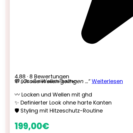
4.88 · 8 Bewertungen
💬
„Große Wellen gelingen …“
Weiterlesen
97.60% würden wieder kaufen
〰️ Locken und Wellen mit ghd
✨ Definierter Look ohne harte Kanten
🛡️ Styling mit Hitzeschutz-Routine
199,00
€