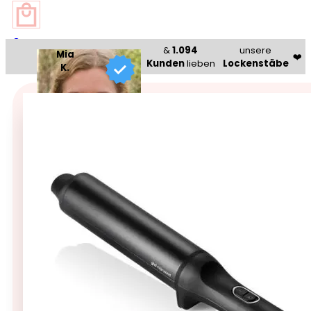
0
&
1.094
unsere
Mia
❤️
Kunden
lieben
Lockenstäbe
K.
Beauty Bazaar®
🥇 Bestseller 🥇
ghd chronos curve max wa