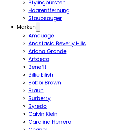
Stylingbürsten
Haarentfernung
Staubsauger
Marken
Amouage
Anastasia Beverly Hills
Ariana Grande
Artdeco
Benefit
Billie Eilish
Bobbi Brown
Braun
Burberry
Byredo
Calvin Klein
Carolina Herrera
Chanel