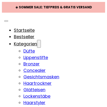
☀️ SOMMER SALE: TIEFPREIS & GRATIS VERSAND
Startseite
Bestseller
Kategorien
Düfte
Lippenstifte
Bronzer
Concealer
Gesichtsmasken
Haartrockner
Glätteisen
Lockenstäbe
Haarstyler