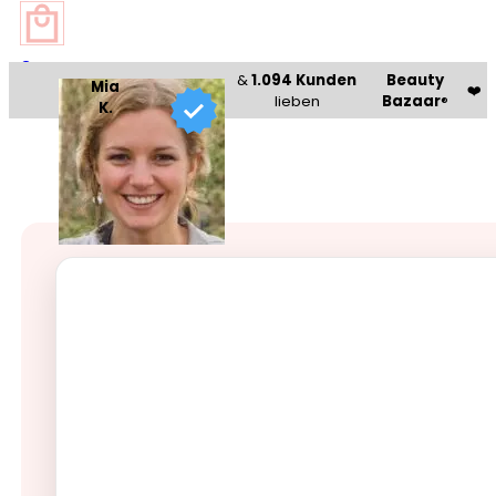
0
&
1.094 Kunden
Beauty
Mia
❤️
lieben
Bazaar
®
K.