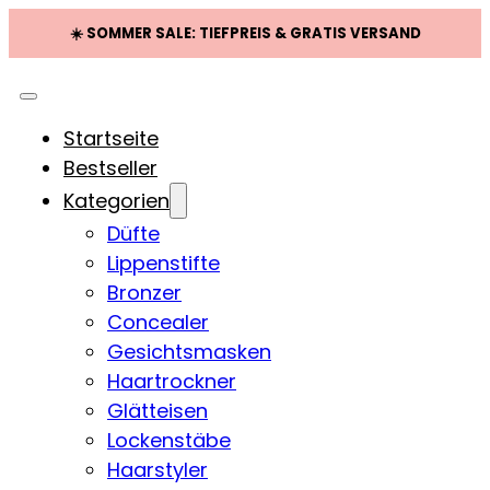
☀️ SOMMER SALE: TIEFPREIS & GRATIS VERSAND
Startseite
Bestseller
Kategorien
Düfte
Lippenstifte
Bronzer
Concealer
Gesichtsmasken
Haartrockner
Glätteisen
Lockenstäbe
Haarstyler