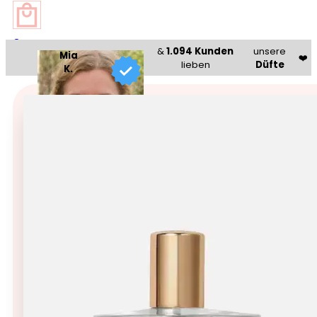
0
&
1.094 Kunden
unsere
Mia
❤️
lieben
Düfte
K.
Beauty Bazaar®
🥇 Bestseller 🥇
Zarkoperfume TWIN SET-T