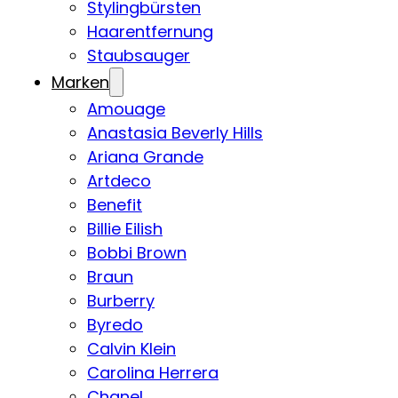
Stylingbürsten
Haarentfernung
Staubsauger
Marken
Amouage
Anastasia Beverly Hills
Ariana Grande
Artdeco
Benefit
Billie Eilish
Bobbi Brown
Braun
Burberry
Byredo
Calvin Klein
Carolina Herrera
Chanel