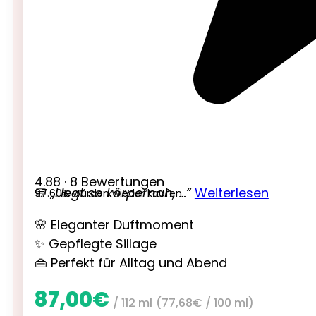
4.88 · 8 Bewertungen
💬
„Liegt so körpernah, …“
Weiterlesen
97.60% würden wieder kaufen
🌸 Eleganter Duftmoment
✨ Gepflegte Sillage
👜 Perfekt für Alltag und Abend
87,00
€
/ 112 ml
(
77,68
€
/ 100 ml)