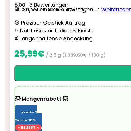
5.00 · 5 Bewertungen
💬
„Super einfach aufzutragen …“
Weiterlese
100.00% würden wieder kaufen
🎯 Präziser Gelstick Auftrag
✨ Nahtloses natürliches Finish
⏳ Langanhaltende Abdeckung
25,99
€
/ 2,5 g
(
1.039,60
€
/ 100 g)
💥 Mengenrabatt 💥
Kaufe 2
Spare 10%
⭐ BELIEBT ⭐
Kaufe 3