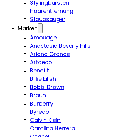
Stylingbürsten
Haarentfernung
Staubsauger
Marken
Amouage
Anastasia Beverly Hills
Ariana Grande
Artdeco
Benefit
Billie Eilish
Bobbi Brown
Braun
Burberry
Byredo
Calvin Klein
Carolina Herrera
Chanel