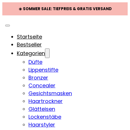
☀️ SOMMER SALE: TIEFPREIS & GRATIS VERSAND
Startseite
Bestseller
Kategorien
Düfte
Lippenstifte
Bronzer
Concealer
Gesichtsmasken
Haartrockner
Glätteisen
Lockenstäbe
Haarstyler