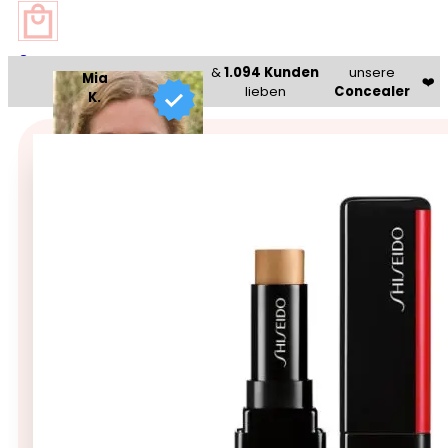
0
&
1.094 Kunden
unsere
Mia
❤️
lieben
Concealer
K.
Beauty Bazaar®
🥇 Bestseller 🥇
Shiseido Synchro Skin Corr