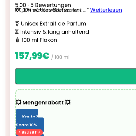
5.00 · 5 Bewertungen
💬
„Ein echtes Statement …“
Weiterlesen
100.00% würden wieder kaufen
⚧ Unisex Extrait de Parfum
⏳ Intensiv & lang anhaltend
🧴 100 ml Flakon
157,99
€
/ 100 ml
💥 Mengenrabatt 💥
Kaufe 2
Spare 10%
⭐ BELIEBT ⭐
Kaufe 3