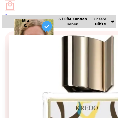
0
&
1.094 Kunden
unsere
Mia
❤️
lieben
Düfte
K.
Beauty Bazaar®
🥇 Bestseller 🥇
Nishane Kredo – Extrait de