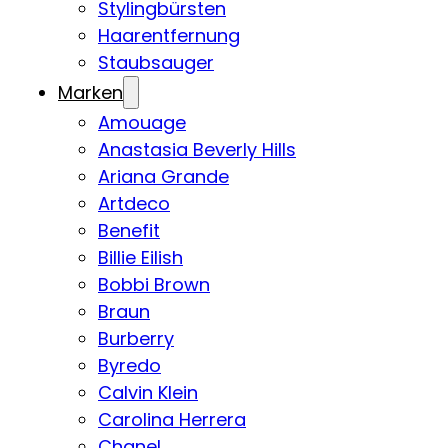
Stylingbürsten
Haarentfernung
Staubsauger
Marken
Amouage
Anastasia Beverly Hills
Ariana Grande
Artdeco
Benefit
Billie Eilish
Bobbi Brown
Braun
Burberry
Byredo
Calvin Klein
Carolina Herrera
Chanel