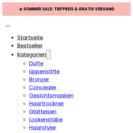
☀️ SOMMER SALE: TIEFPREIS & GRATIS VERSAND
Startseite
Bestseller
Kategorien
Düfte
Lippenstifte
Bronzer
Concealer
Gesichtsmasken
Haartrockner
Glätteisen
Lockenstäbe
Haarstyler