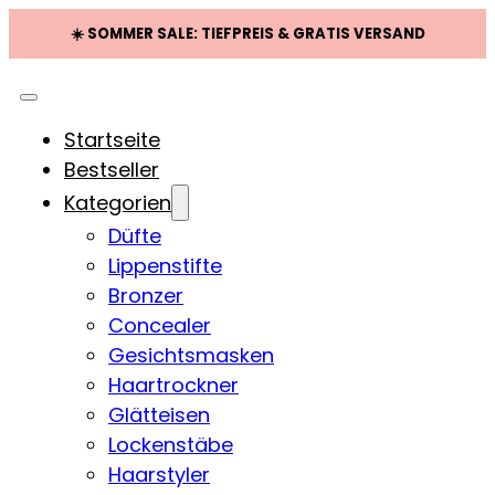
☀️ SOMMER SALE: TIEFPREIS & GRATIS VERSAND
Startseite
Bestseller
Kategorien
Düfte
Lippenstifte
Bronzer
Concealer
Gesichtsmasken
Haartrockner
Glätteisen
Lockenstäbe
Haarstyler