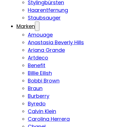
Stylingbürsten
Haarentfernung
Staubsauger
Marken
Amouage
Anastasia Beverly Hills
Ariana Grande
Artdeco
Benefit
Billie Eilish
Bobbi Brown
Braun
Burberry
Byredo
Calvin Klein
Carolina Herrera
Chanel