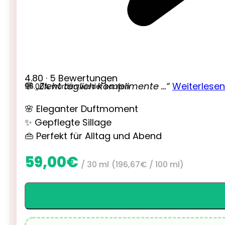
4.80 · 5 Bewertungen
💬
„Zieht täglich Komplimente …“
Weiterlesen
96.00% würden wieder kaufen
🌸 Eleganter Duftmoment
✨ Gepflegte Sillage
👜 Perfekt für Alltag und Abend
59,00
€
/ 30 ml
(
196,67
€
/ 100 ml)