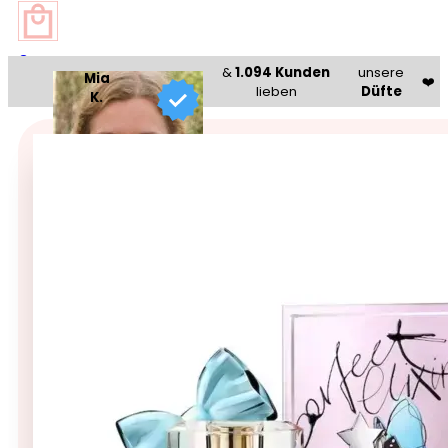
0
&
1.094 Kunden
unsere
Mia
❤️
lieben
Düfte
K.
Beauty Bazaar®
🥇 Bestseller 🥇
Marc Jacobs Perfect Elixir 