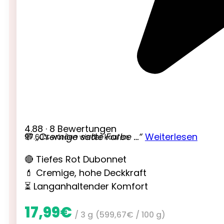
4.88 · 8 Bewertungen
💬
„Cremige satte Farbe …“
Weiterlesen
97.60% würden wieder kaufen
🔴 Tiefes Rot Dubonnet
💄 Cremige, hohe Deckkraft
⏳ Langanhaltender Komfort
17,99
€
/ 3 g
(
599,67
€
/ 100 g)