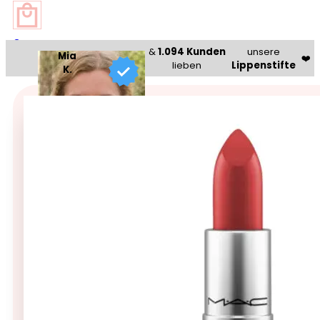
0
&
1.094 Kunden
unsere
Mia
❤️
lieben
Lippenstifte
K.
Beauty Bazaar®
🥇 Bestseller 🥇
MAC Amplified Creme Lipst