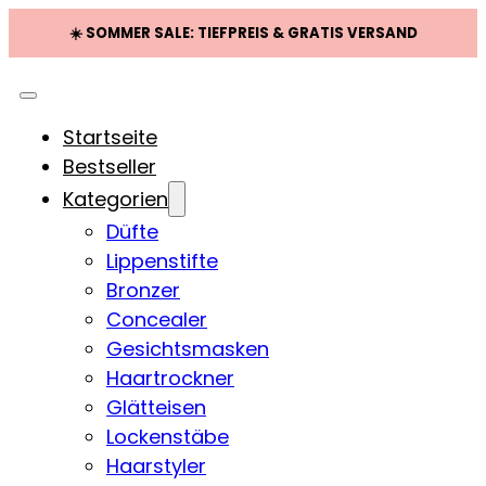
☀️ SOMMER SALE: TIEFPREIS & GRATIS VERSAND
Startseite
Bestseller
Kategorien
Düfte
Lippenstifte
Bronzer
Concealer
Gesichtsmasken
Haartrockner
Glätteisen
Lockenstäbe
Haarstyler