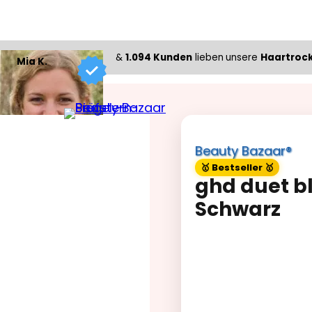
&
1.094 Kunden
lieben
unsere
Haartroc
Mia K.
Beauty Bazaar®
🥇 Bestseller 🥇
ghd duet b
Schwarz