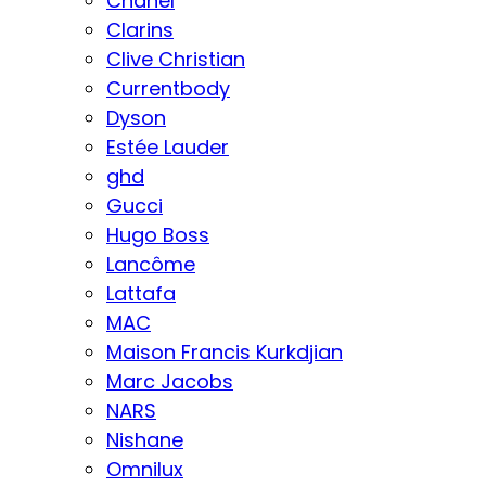
Chanel
Clarins
Clive Christian
Currentbody
Dyson
Estée Lauder
ghd
Gucci
Hugo Boss
Lancôme
Lattafa
MAC
Maison Francis Kurkdjian
Marc Jacobs
NARS
Nishane
Omnilux