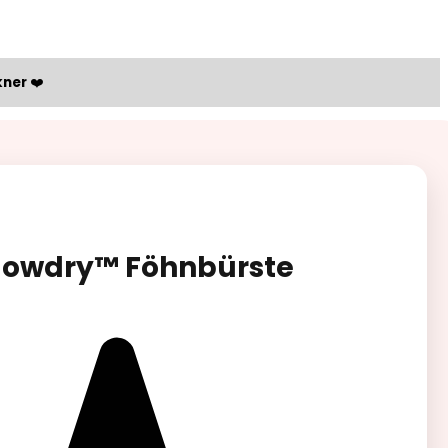
kner
❤️
lowdry™ Föhnbürste