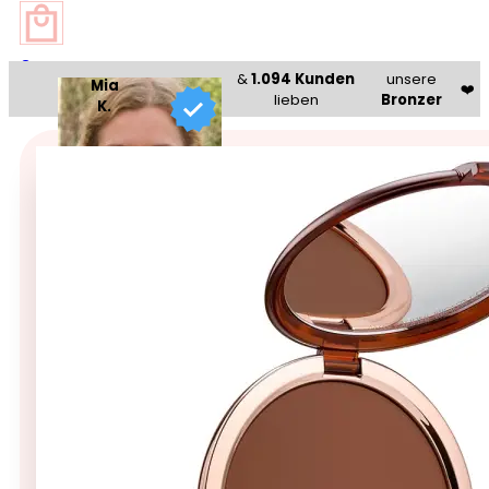
0
&
1.094 Kunden
unsere
Mia
❤️
lieben
Bronzer
K.
Beauty Bazaar®
🥇 Bestseller 🥇
Estée Lauder Bronze Goddes