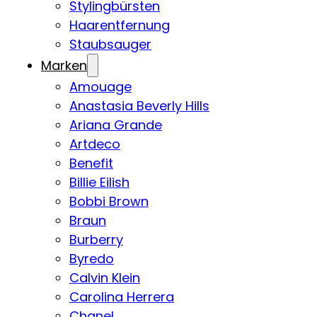
Stylingbürsten
Haarentfernung
Staubsauger
Marken
Amouage
Anastasia Beverly Hills
Ariana Grande
Artdeco
Benefit
Billie Eilish
Bobbi Brown
Braun
Burberry
Byredo
Calvin Klein
Carolina Herrera
Chanel