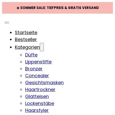
☀️ SOMMER SALE: TIEFPREIS & GRATIS VERSAND
Startseite
Bestseller
Kategorien
Düfte
Lippenstifte
Bronzer
Concealer
Gesichtsmasken
Haartrockner
Glätteisen
Lockenstäbe
Haarstyler