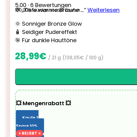
5.00 · 6 Bewertungen
💬
„Tiefe warme Bräune …“
Weiterlesen
100.00% würden wieder kaufen
🌞 Sonniger Bronze Glow
🧴 Seidiger Pudereffekt
🎯 Für dunkle Hauttöne
28,99
€
/ 21 g
(
138,05
€
/ 100 g)
💥 Mengenrabatt 💥
Kaufe 2
Spare 10%
⭐ BELIEBT ⭐
Kaufe 3