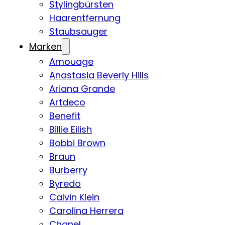
Stylingbürsten
Haarentfernung
Staubsauger
Marken
Amouage
Anastasia Beverly Hills
Ariana Grande
Artdeco
Benefit
Billie Eilish
Bobbi Brown
Braun
Burberry
Byredo
Calvin Klein
Carolina Herrera
Chanel