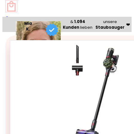
0
&
1.094
unsere
Mia
❤️
Kunden
lieben
Staubsauger
K.
Beauty Bazaar®
🥇 Bestseller 🥇
Dyson V8 Cyclone Motorba