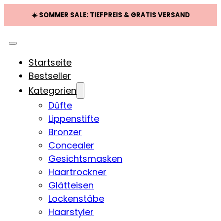
☀️ SOMMER SALE: TIEFPREIS & GRATIS VERSAND
Startseite
Bestseller
Kategorien
Düfte
Lippenstifte
Bronzer
Concealer
Gesichtsmasken
Haartrockner
Glätteisen
Lockenstäbe
Haarstyler