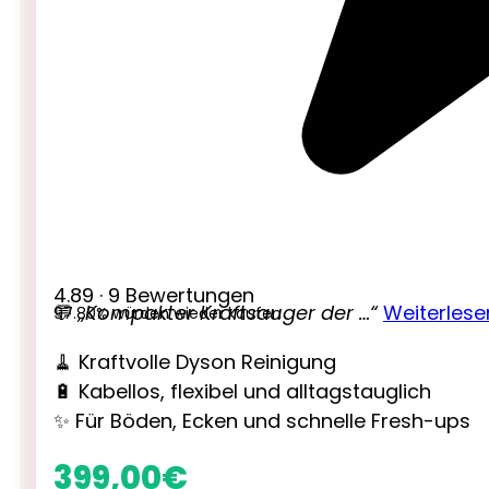
4.89 · 9 Bewertungen
💬
„Kompakter Kraftsauger der …“
Weiterlese
97.80% würden wieder kaufen
🧹 Kraftvolle Dyson Reinigung
🔋 Kabellos, flexibel und alltagstauglich
✨ Für Böden, Ecken und schnelle Fresh-ups
399,00
€