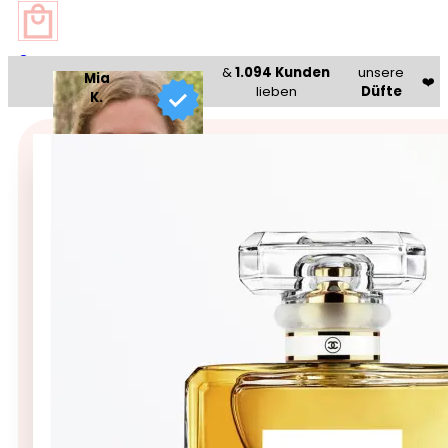
0
&
1.094 Kunden
unsere
Mia
❤️
lieben
Düfte
K.
Beauty Bazaar®
🥇 Bestseller 🥇
Chanel N°5 – Eau de Parfu