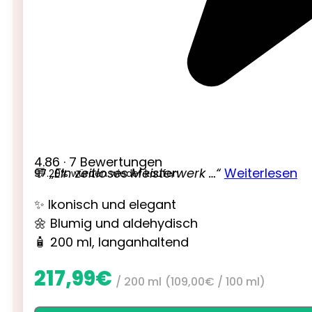
4.86 · 7 Bewertungen
💬
„Ein zeitloses Meisterwerk …“
Weiterlesen
97.20% würden wieder kaufen
✨ Ikonisch und elegant
🌼 Blumig und aldehydisch
🧴 200 ml, langanhaltend
217,99
€
/ 200 ml
(
109,00
€
/ 100 ml)