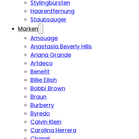
Stylingbürsten
Haarentfernung
Staubsauger
Marken
Amouage
Anastasia Beverly Hills
Ariana Grande
Artdeco
Benefit
Billie Eilish
Bobbi Brown
Braun
Burberry
Byredo
Calvin Klein
Carolina Herrera
Chanel