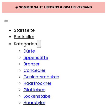
☀️ SOMMER SALE: TIEFPREIS & GRATIS VERSAND
Startseite
Bestseller
Kategorien
Düfte
Lippenstifte
Bronzer
Concealer
Gesichtsmasken
Haartrockner
Glätteisen
Lockenstäbe
Haarstyler