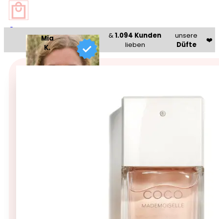
0
&
1.094 Kunden
unsere
Mia
❤️
lieben
Düfte
K.
Beauty Bazaar®
🥇 Bestseller 🥇
Chanel Coco Mademoiselle –