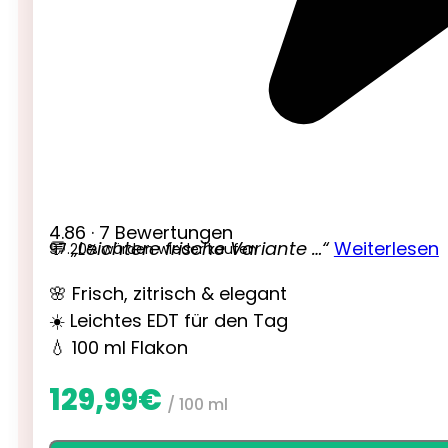
4.86 · 7 Bewertungen
💬
„Leichtere frische Variante …“
Weiterlesen
97.20% würden wieder kaufen
🌸 Frisch, zitrisch & elegant
☀️ Leichtes EDT für den Tag
💧 100 ml Flakon
129,99
€
/ 100 ml