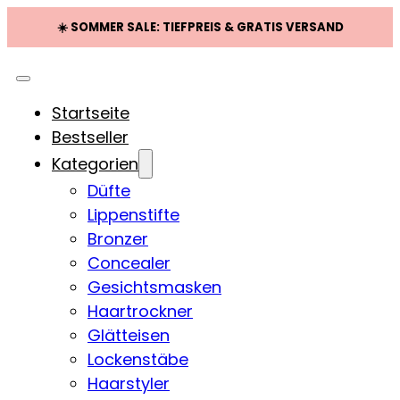
☀️ SOMMER SALE: TIEFPREIS & GRATIS VERSAND
Startseite
Bestseller
Kategorien
Düfte
Lippenstifte
Bronzer
Concealer
Gesichtsmasken
Haartrockner
Glätteisen
Lockenstäbe
Haarstyler