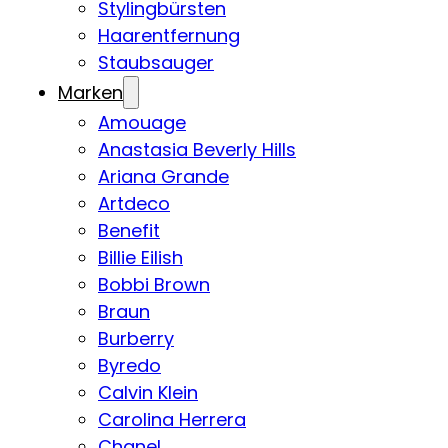
Stylingbürsten
Haarentfernung
Staubsauger
Marken
Amouage
Anastasia Beverly Hills
Ariana Grande
Artdeco
Benefit
Billie Eilish
Bobbi Brown
Braun
Burberry
Byredo
Calvin Klein
Carolina Herrera
Chanel